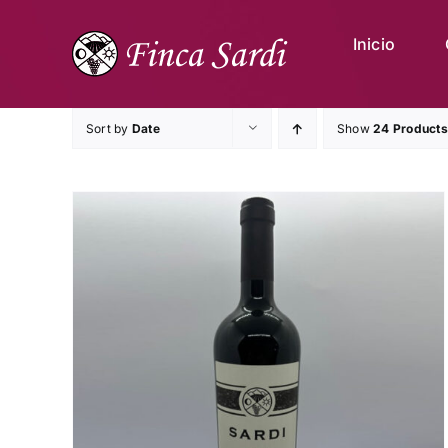
Skip
to
Inicio
content
Sort by
Date
Show
24 Products