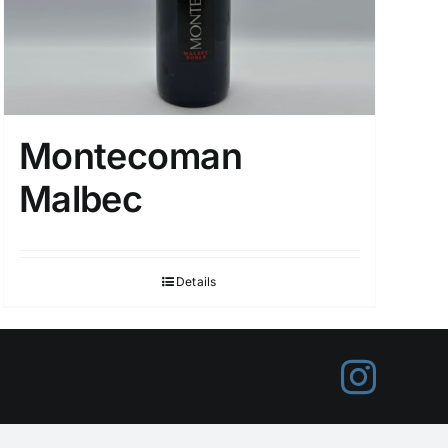
Montecoman
Malbec
Details
Inst