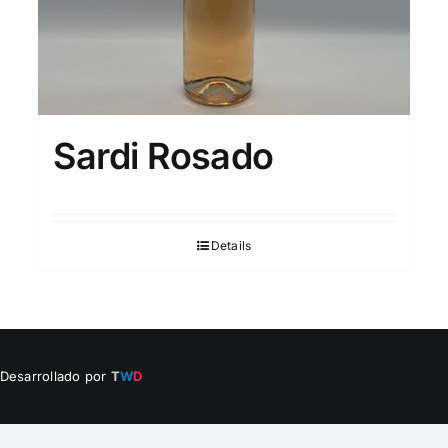
Sardi Rosado
Details
 Desarrollado por
T
W
D