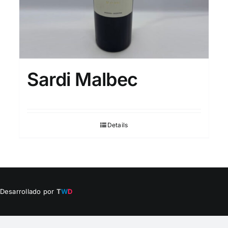
Sardi Malbec
Details
 Desarrollado por
T
W
D