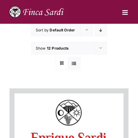
Skip
to
content
Sort by
Default Order
Show
12 Products